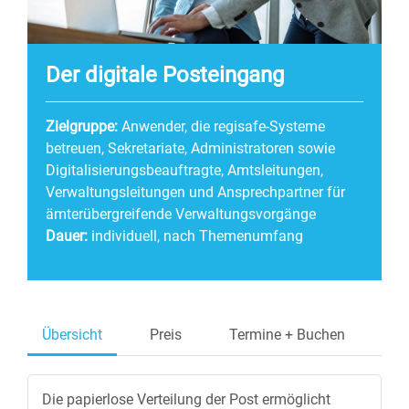
Der digitale Posteingang
Zielgruppe:
Anwender, die regisafe-Systeme
betreuen, Sekretariate, Administratoren sowie
Digitalisierungsbeauftragte, Amtsleitungen,
Verwaltungsleitungen und Ansprechpartner für
ämterübergreifende Verwaltungsvorgänge
Dauer:
individuell, nach Themenumfang
Übersicht
Preis
Termine + Buchen
Die papierlose Verteilung der Post ermöglicht