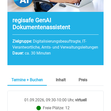
regisafe GenAI
Dokumentenassistent
Zielgruppe:
Digitalisierungsbeauftragte, IT-
Verantwortliche, Amts- und Verwaltungsleitungen
Dauer:
ca. 30 Minuten
Termine + Buchen
Inhalt
Preis
01.09.2026, 09:30-10:00 Uhr
,
virtuell
Freie Plätze:
12